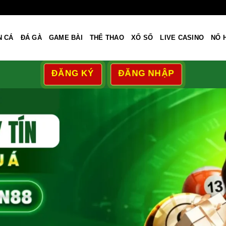
N CÁ
ĐÁ GÀ
GAME BÀI
THỂ THAO
XỔ SỐ
LIVE CASINO
NỔ 
ĐĂNG KÝ
ĐĂNG NHẬP