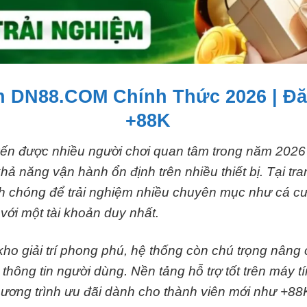
n DN88.COM Chính Thức 2026 | Đă
+88K
 tuyến được nhiều người chơi quan tâm trong năm 202
khả năng vận hành ổn định trên nhiều thiết bị. Tại tr
h chóng để trải nghiệm nhiều chuyên mục như cá cược
với một tài khoản duy nhất.
 kho giải trí phong phú, hệ thống còn chú trọng nâng
thông tin người dùng. Nền tảng hỗ trợ tốt trên máy t
hương trình ưu đãi dành cho thành viên mới như +8