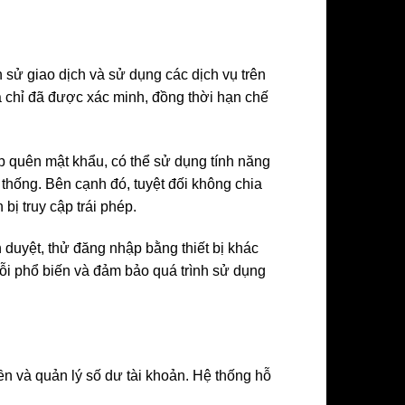
h sử giao dịch và sử dụng các dịch vụ trên
 chỉ đã được xác minh, đồng thời hạn chế
p quên mật khẩu, có thể sử dụng tính năng
hống. Bên cạnh đó, tuyệt đối không chia
ị truy cập trái phép.
 duyệt, thử đăng nhập bằng thiết bị khác
lỗi phổ biến và đảm bảo quá trình sử dụng
iền và quản lý số dư tài khoản. Hệ thống hỗ