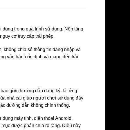
 dùng trong quá trình sử dụng. Nền tảng
nguy cơ truy cập trái phép.
 không chia sẻ thông tin đăng nhập và
năng vận hành ổn định và mang đến trải
, bao gồm hướng dẫn đăng ký, tải ứng
 của nhà cái giúp người chơi sử dụng đầy
hoặc đường dẫn không chính thống.
 dụng máy tính, điện thoại Android,
n mục được phân chia rõ ràng. Điều này