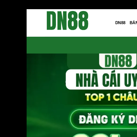
Bỏ
qua
DN88
BẮ
nội
dung