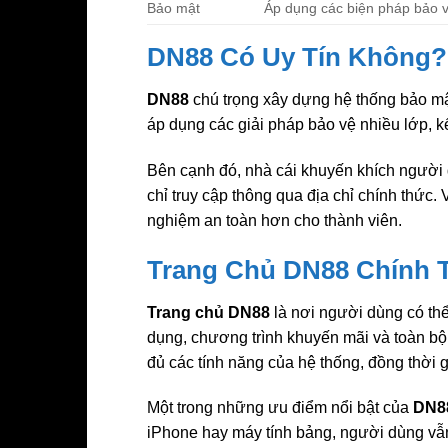
Bảo mật
Áp dụng các biện pháp bảo v
DN88 Có Uy Tín Không?
DN88
chú trọng xây dựng hệ thống bảo mật
áp dụng các giải pháp bảo vệ nhiều lớp, k
Bên cạnh đó, nhà cái khuyến khích người
chỉ truy cập thông qua địa chỉ chính thức
nghiệm an toàn hơn cho thành viên.
Trang Chủ DN88 Chính 
Trang chủ DN88
là nơi người dùng có th
dụng, chương trình khuyến mãi và toàn bộ
đủ các tính năng của hệ thống, đồng thời
Một trong những ưu điểm nổi bật của
DN8
iPhone hay máy tính bảng, người dùng vẫn