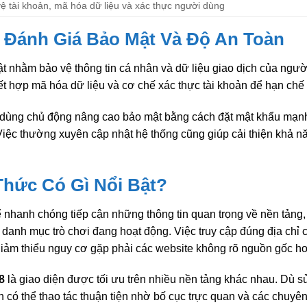
ệ tài khoản, mã hóa dữ liệu và xác thực người dùng
 Đánh Giá Bảo Mật Và Độ An Toàn
 nhằm bảo vệ thông tin cá nhân và dữ liệu giao dịch của người
ết hợp mã hóa dữ liệu và cơ chế xác thực tài khoản để hạn chế 
 dùng chủ động nâng cao bảo mật bằng cách đặt mật khẩu mạnh,
. Việc thường xuyên cập nhật hệ thống cũng giúp cải thiện khả 
Thức Có Gì Nổi Bật?
ể nhanh chóng tiếp cận những thông tin quan trọng về nền tảng
 danh mục trò chơi đang hoạt động. Việc truy cập đúng địa chỉ
 giảm thiểu nguy cơ gặp phải các website không rõ nguồn gốc 
8
là giao diện được tối ưu trên nhiều nền tảng khác nhau. Dù sử
 có thể thao tác thuận tiện nhờ bố cục trực quan và các chuyê