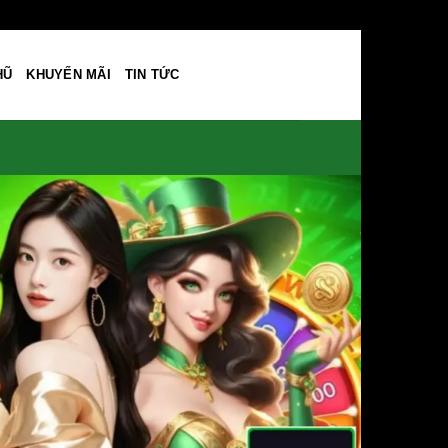
HŨ
KHUYẾN MÃI
TIN TỨC