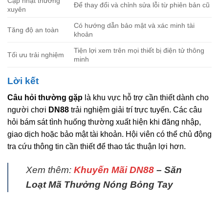
Cập nhật thường
Để thay đổi và chỉnh sửa lỗi từ phiên bản cũ
xuyên
Có hướng dẫn bảo mật và xác minh tài
Tăng độ an toàn
khoản
Tiện lợi xem trên mọi thiết bị điện tử thông
Tối ưu trải nghiệm
minh
Lời kết
Câu hỏi thường gặp
là khu vực hỗ trợ cần thiết dành cho
người chơi
DN88
trải nghiệm giải trí trực tuyến. Các câu
hỏi bám sát tình huống thường xuất hiện khi đăng nhập,
giao dịch hoặc bảo mật tài khoản. Hội viên có thể chủ động
tra cứu thông tin cần thiết để thao tác thuận lợi hơn.
Xem thêm:
Khuyến Mãi DN88
– Săn
Loạt Mã Thưởng Nóng Bỏng Tay