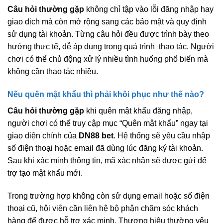
Câu hỏi thường gặp
không chỉ tập vào lỗi đăng nhập hay
giao dịch mà còn mở rộng sang các bảo mật và quy định
sử dụng tài khoản. Từng câu hỏi đều được trình bày theo
hướng thực tế, dễ áp dụng trong quá trình thao tác. Người
chơi có thể chủ động xử lý nhiều tình huống phổ biến mà
không cần thao tác nhiều.
Nếu quên mật khẩu thì phải khôi phục như thế nào?
Câu hỏi thường gặp
khi quên mật khẩu đăng nhập,
người chơi có thể truy cập mục “Quên mật khẩu” ngay tại
giao diện chính của
DN88 bet
. Hệ thống sẽ yêu cầu nhập
số điện thoại hoặc email đã dùng lúc đăng ký tài khoản.
Sau khi xác minh thông tin, mã xác nhận sẽ được gửi để
trợ tạo mật khẩu mới.
Trong trường hợp không còn sử dụng email hoặc số điện
thoại cũ, hội viên cần liên hệ bộ phận chăm sóc khách
hàng để được hỗ trợ xác minh. Thương hiệu thường yêu