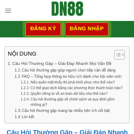
Bỏ
qua
nội
dung
ĐĂNG KÝ
ĐĂNG NHẬP
NỘI DUNG
Câu Hỏi Thường Gặp – Giải Đáp Nhanh Mọi Vấn Đề
Câu hỏi thường gặp giúp người chơi tiếp cận dễ dàng
FAQ – Tổng hợp thông tin hữu ích dành cho hội viên mới
Nếu quên mật khẩu thì phải khôi phục như thế nào?
Có thể giao dịch bằng các phương thức thanh toán nào?
Quyền riêng tư về an toàn dữ liệu như thế nào?
Câu hỏi thường gặp về chính sách và quy định gồm
những gì?
Câu hỏi thường gặp mang lại nhiều tiện ích nổi bật
Lời kết
Câu Hỏi Thường Gặp – Giải Đáp Nhanh