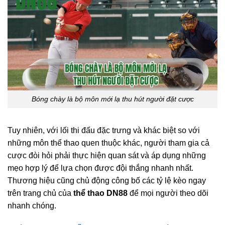
Bóng chày là bộ môn mới lạ thu hút người đặt cược
Tuy nhiên, với lối thi đấu đặc trưng và khác biệt so với
những môn thể thao quen thuộc khác, người tham gia cả
cược đòi hỏi phải thực hiện quan sát và áp dụng những
mẹo hợp lý để lựa chọn được đội thắng nhanh nhất.
Thương hiệu cũng chủ động công bố các tỷ lệ kèo ngay
trên trang chủ của
thể thao DN88
để mọi người theo dõi
nhanh chóng.