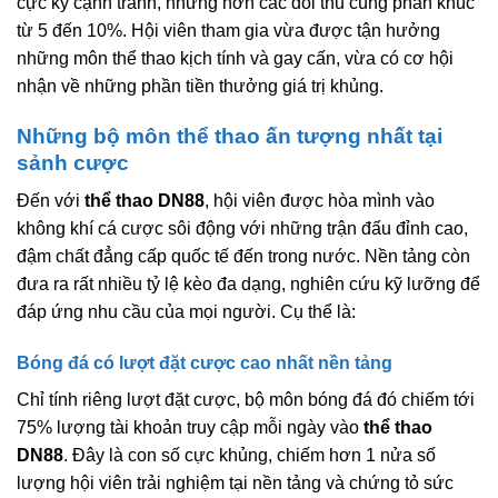
cực kỳ cạnh tranh, những hơn các đối thủ cùng phân khúc
từ 5 đến 10%. Hội viên tham gia vừa được tận hưởng
những môn thể thao kịch tính và gay cấn, vừa có cơ hội
nhận về những phần tiền thưởng giá trị khủng.
Những bộ môn thể thao ấn tượng nhất tại
sảnh cược
Đến với
thể thao DN88
, hội viên được hòa mình vào
không khí cá cược sôi động với những trận đấu đỉnh cao,
đậm chất đẳng cấp quốc tế đến trong nước. Nền tảng còn
đưa ra rất nhiều tỷ lệ kèo đa dạng, nghiên cứu kỹ lưỡng để
đáp ứng nhu cầu của mọi người. Cụ thể là:
Bóng đá có lượt đặt cược cao nhất nền tảng
Chỉ tính riêng lượt đặt cược, bộ môn bóng đá đó chiếm tới
75% lượng tài khoản truy cập mỗi ngày vào
thể thao
DN88
. Đây là con số cực khủng, chiếm hơn 1 nửa số
lượng hội viên trải nghiệm tại nền tảng và chứng tỏ sức