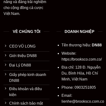
năng và đáng trải nghiệm
cho cộng đồng cá cược
Việt Nam.
VỀ CHÚNG TÔI
DOANH NGHIỆP
Tên thương hiệu:
DN88
CEO VŨ LONG
Website:
Giới thiệu DN88
https://brooksco.com.co/
Đại Lý DN88
Địa chỉ: 128 Đ. Nguyễn
Du, Bình Hòa, Hồ Chí
Giấy phép kinh doanh
Minh, Việt Nam
DN88
Phone: 0903251805
Điều khoản và điều
kiện
Email:
lienhe@brooksco.com.co
Chính sách bảo mật