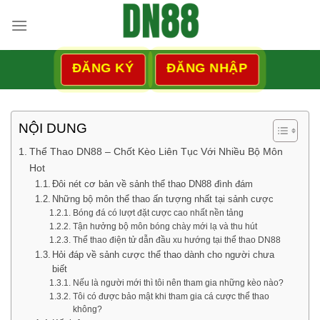
Bỏ
qua
nội
dung
ĐĂNG KÝ
ĐĂNG NHẬP
NỘI DUNG
Thể Thao DN88 – Chốt Kèo Liên Tục Với Nhiều Bộ Môn
Hot
Đôi nét cơ bản về sảnh thể thao DN88 đình đám
Những bộ môn thể thao ấn tượng nhất tại sảnh cược
Bóng đá có lượt đặt cược cao nhất nền tảng
Tận hưởng bộ môn bóng chày mới lạ và thu hút
Thể thao điện tử dẫn đầu xu hướng tại thể thao DN88
Hỏi đáp về sảnh cược thể thao dành cho người chưa
biết
Nếu là người mới thì tôi nên tham gia những kèo nào?
Tôi có được bảo mật khi tham gia cá cược thể thao
không?