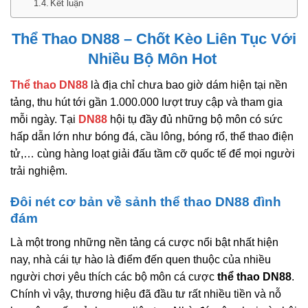
Kết luận
Thể Thao DN88 – Chốt Kèo Liên Tục Với
Nhiều Bộ Môn Hot
Thể thao DN88
là địa chỉ chưa bao giờ dám hiện tại nền
tảng, thu hút tới gần 1.000.000 lượt truy cập và tham gia
mỗi ngày. Tại
DN88
hội tụ đầy đủ những bộ môn có sức
hấp dẫn lớn như bóng đá, cầu lông, bóng rổ, thể thao điện
tử,… cùng hàng loạt giải đấu tầm cỡ quốc tế để mọi người
trải nghiệm.
Đôi nét cơ bản về sảnh thể thao DN88 đình
đám
Là một trong những nền tảng cá cược nổi bật nhất hiện
nay, nhà cái tự hào là điểm đến quen thuộc của nhiều
người chơi yêu thích các bộ môn cá cược
thể thao DN88
.
Chính vì vậy, thương hiệu đã đầu tư rất nhiều tiền và nỗ