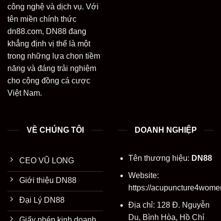
công nghệ và dịch vụ. Với
tên miền chính thức
dn88.com, DN88 đang
khẳng định vị thế là một
trong những lựa chọn tiềm
năng và đáng trải nghiệm
cho cộng đồng cá cược
Việt Nam.
VỀ CHÚNG TÔI
DOANH NGHIỆP
Tên thương hiệu:
DN88
CEO VŨ LONG
Website:
Giới thiệu DN88
https://acupuncture4women
Đại Lý DN88
Địa chỉ: 128 Đ. Nguyễn
Du, Bình Hòa, Hồ Chí
Giấy phép kinh doanh