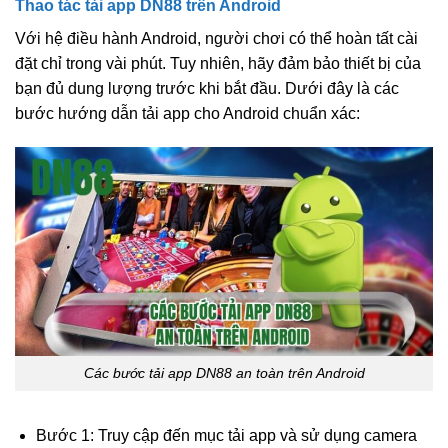
Thao tác tải app DN88 trên Android
Với hệ điều hành Android, người chơi có thể hoàn tất cài
đặt chỉ trong vài phút. Tuy nhiên, hãy đảm bảo thiết bị của
bạn đủ dung lượng trước khi bắt đầu. Dưới đây là các
bước hướng dẫn tải app cho Android chuẩn xác:
Các bước tải app DN88 an toàn trên Android
Bước 1: Truy cập đến mục tải app và sử dụng camera