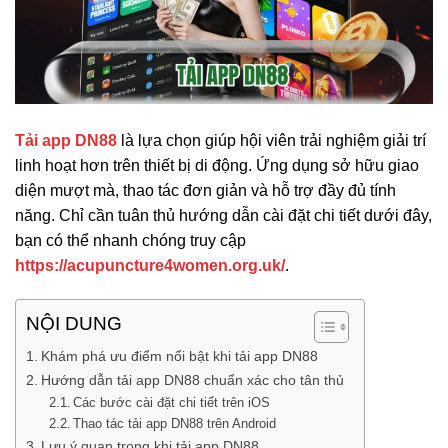
Tải app DN88
là lựa chọn giúp hội viên trải nghiệm giải trí
linh hoạt hơn trên thiết bị di động. Ứng dụng sở hữu giao
diện mượt mà, thao tác đơn giản và hỗ trợ đầy đủ tính
năng. Chỉ cần tuân thủ hướng dẫn cài đặt chi tiết dưới đây,
bạn có thể nhanh chóng truy cập
https://acupuncture4women.org.uk/
.
NỘI DUNG
Khám phá ưu điểm nổi bật khi tải app DN88
Hướng dẫn tải app DN88 chuẩn xác cho tân thủ
Các bước cài đặt chi tiết trên iOS
Thao tác tải app DN88 trên Android
Lưu ý quan trọng khi tải app DN88