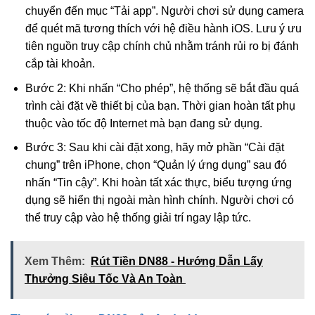
chuyển đến mục “Tải app”. Người chơi sử dụng camera
để quét mã tương thích với hệ điều hành iOS. Lưu ý ưu
tiên nguồn truy cập chính chủ nhằm tránh rủi ro bị đánh
cắp tài khoản.
Bước 2: Khi nhấn “Cho phép”, hệ thống sẽ bắt đầu quá
trình cài đặt về thiết bị của bạn. Thời gian hoàn tất phụ
thuộc vào tốc độ Internet mà bạn đang sử dụng.
Bước 3: Sau khi cài đặt xong, hãy mở phần “Cài đặt
chung” trên iPhone, chọn “Quản lý ứng dụng” sau đó
nhấn “Tin cậy”. Khi hoàn tất xác thực, biểu tượng ứng
dụng sẽ hiển thị ngoài màn hình chính. Người chơi có
thể truy cập vào hệ thống giải trí ngay lập tức.
Xem Thêm:
Rút Tiền DN88 - Hướng Dẫn Lấy
Thưởng Siêu Tốc Và An Toàn