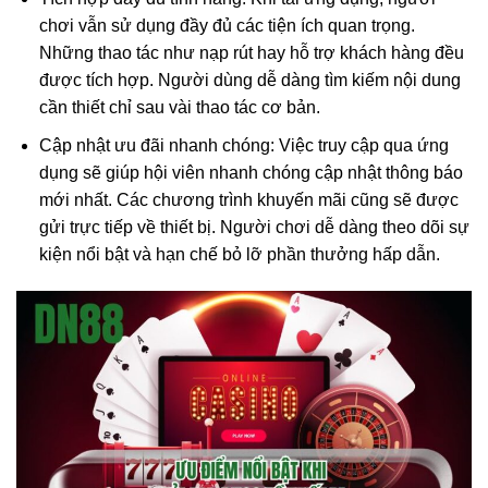
chơi vẫn sử dụng đầy đủ các tiện ích quan trọng.
Những thao tác như nạp rút hay hỗ trợ khách hàng đều
được tích hợp. Người dùng dễ dàng tìm kiếm nội dung
cần thiết chỉ sau vài thao tác cơ bản.
Cập nhật ưu đãi nhanh chóng: Việc truy cập qua ứng
dụng sẽ giúp hội viên nhanh chóng cập nhật thông báo
mới nhất. Các chương trình khuyến mãi cũng sẽ được
gửi trực tiếp về thiết bị. Người chơi dễ dàng theo dõi sự
kiện nổi bật và hạn chế bỏ lỡ phần thưởng hấp dẫn.