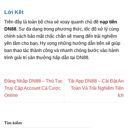
Lời Kết
Trên đây là toàn bộ chia sẻ xoay quanh chủ đề
nạp tiền
DN88
. Sự đa dạng trong phương thức, tốc độ xử lý cùng
chính sách bảo mật chắc chắn sẽ mang đến trải nghiệm
yên tâm cho bạn. Hy vọng những hướng dẫn trên sẽ giúp
bạn thao tác thành công và nhanh chóng bước vào hành
trình giải trí săn thưởng hấp dẫn tại DN88.
Đăng Nhập DN88 – Thủ Tục
Tải App DN88 – Cài Đặt An
Truy Cập Account Cá Cược
Toàn Và Trải Nghiệm Tiện
Online
Ích
Tìm kiếm