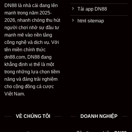
DN88
là nhà cái đang lên
Tải app DN88
mạnh trong năm 2025-
2026, nhanh chóng thu hút
html sitemap
người chơi nhờ sự đầu tư
mạnh mẽ vào nền tảng
công nghệ và dịch vụ. Với
tên miền chính thức
dn88.com, DN88 đang
khẳng định vị thế là một
trong những lựa chọn tiềm
năng và đáng trải nghiệm
cho cộng đồng cá cược
Việt Nam.
VỀ CHÚNG TÔI
DOANH NGHIỆP