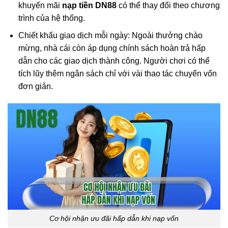
khuyến mãi
nạp tiền DN88
có thể thay đổi theo chương
trình của hệ thống.
Chiết khấu giao dịch mỗi ngày: Ngoài thưởng chào
mừng, nhà cái còn áp dụng chính sách hoàn trả hấp
dẫn cho các giao dịch thành công. Người chơi có thể
tích lũy thêm ngân sách chỉ với vài thao tác chuyển vốn
đơn giản.
Cơ hội nhận ưu đãi hấp dẫn khi nạp vốn