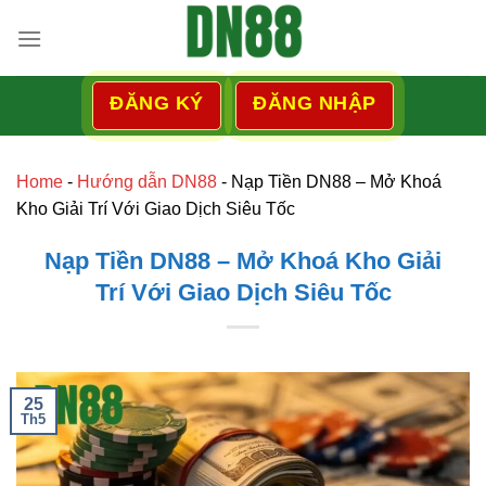
Bỏ
qua
nội
dung
ĐĂNG KÝ
ĐĂNG NHẬP
Home
-
Hướng dẫn DN88
-
Nạp Tiền DN88 – Mở Khoá
Kho Giải Trí Với Giao Dịch Siêu Tốc
Nạp Tiền DN88 – Mở Khoá Kho Giải
Trí Với Giao Dịch Siêu Tốc
25
Th5