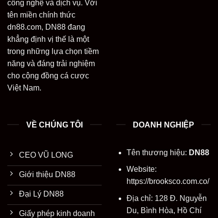
công nghệ và dịch vụ. Với
tên miền chính thức
dn88.com, DN88 đang
khẳng định vị thế là một
trong những lựa chọn tiềm
năng và đáng trải nghiệm
cho cộng đồng cá cược
Việt Nam.
VỀ CHÚNG TÔI
DOANH NGHIỆP
Tên thương hiệu:
DN88
CEO VŨ LONG
Website:
Giới thiệu DN88
https://brooksco.com.co/
Đại Lý DN88
Địa chỉ: 128 Đ. Nguyễn
Du, Bình Hòa, Hồ Chí
Giấy phép kinh doanh