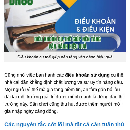
Điều khoản cụ thể giúp nền tảng vận hành hiệu quả
Cũng nhờ việc ban hành các
điều khoản sử dụng
cụ thể,
nhà cái dần khẳng định chất lượng và sự uy tín hàng đầu.
Mọi người vì thế mà gia tăng niềm tin, an tâm gắn bó lâu
dài tại môi trường giải trí được mệnh danh là đứng đầu thị
trường này. Sân chơi cũng thu hút được thêm người mới
gia nhập ngày càng đông.
Các nguyên tắc cốt lõi mà tất cả cần tuân thủ