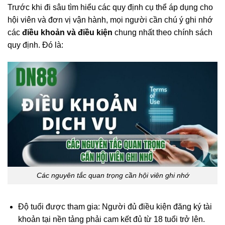
Trước khi đi sâu tìm hiểu các quy định cụ thể áp dụng cho
hội viên và đơn vị vận hành, mọi người cần chú ý ghi nhớ
các
điều khoản và điều kiện
chung nhất theo chính sách
quy định. Đó là:
Các nguyên tắc quan trọng cần hội viên ghi nhớ
Độ tuổi được tham gia: Người đủ điều kiện đăng ký tài
khoản tại nền tảng phải cam kết đủ từ 18 tuổi trở lên.