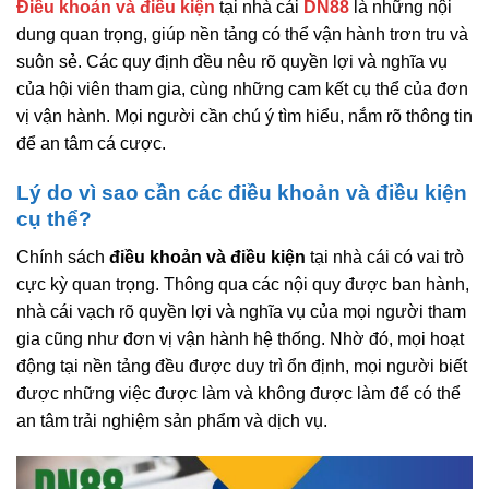
Điều khoản và điều kiện
tại nhà cái
DN88
là những nội
dung quan trọng, giúp nền tảng có thể vận hành trơn tru và
suôn sẻ. Các quy định đều nêu rõ quyền lợi và nghĩa vụ
của hội viên tham gia, cùng những cam kết cụ thể của đơn
vị vận hành. Mọi người cần chú ý tìm hiểu, nắm rõ thông tin
để an tâm cá cược.
Lý do vì sao cần các điều khoản và điều kiện
cụ thể?
Chính sách
điều khoản và điều kiện
tại nhà cái có vai trò
cực kỳ quan trọng. Thông qua các nội quy được ban hành,
nhà cái vạch rõ quyền lợi và nghĩa vụ của mọi người tham
gia cũng như đơn vị vận hành hệ thống. Nhờ đó, mọi hoạt
động tại nền tảng đều được duy trì ổn định, mọi người biết
được những việc được làm và không được làm để có thể
an tâm trải nghiệm sản phẩm và dịch vụ.