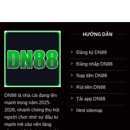
HƯỚNG DẪN
Đăng ký DN88
Đăng nhập DN88
Nạp tiền DN88
Rút tiền DN88
DN88
là nhà cái đang lên
Tải app DN88
mạnh trong năm 2025-
2026, nhanh chóng thu hút
html sitemap
người chơi nhờ sự đầu tư
mạnh mẽ vào nền tảng