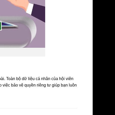
i. Toàn bộ dữ liệu cá nhân của hội viên
 việc bảo vệ quyền riêng tư giúp bạn luôn