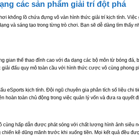
ạng các sản phẩm giải trí đột phá
ơi khổng lồ chứa đựng vô vàn hình thức giải trí kịch tính. Việc
dạng và sáng tạo trong từng trò chơi. Bạn sẽ dễ dàng tìm thấy nh
ng gian thể thao đỉnh cao với đa dạng các bộ môn từ bóng đá, 
 giải đấu quy mô toàn cầu với hình thức cược vô cùng phong ph
ấu eSports kịch tính. Đội ngũ chuyên gia phân tích số liệu chi 
ên hoàn toàn chủ động trong việc quản lý vốn và đưa ra quyết 
 cùng hấp dẫn được phát sóng với chất lượng hình ảnh siêu né
 chiến kê dũng mãnh trước khi xuống tiền. Mọi kết quả đều đượ