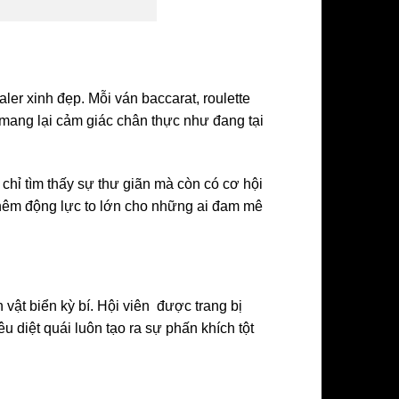
ler xinh đẹp. Mỗi ván baccarat, roulette
 mang lại cảm giác chân thực như đang tại
chỉ tìm thấy sự thư giãn mà còn có cơ hội
 thêm động lực to lớn cho những ai đam mê
vật biển kỳ bí. Hội viên được trang bị
u diệt quái luôn tạo ra sự phấn khích tột