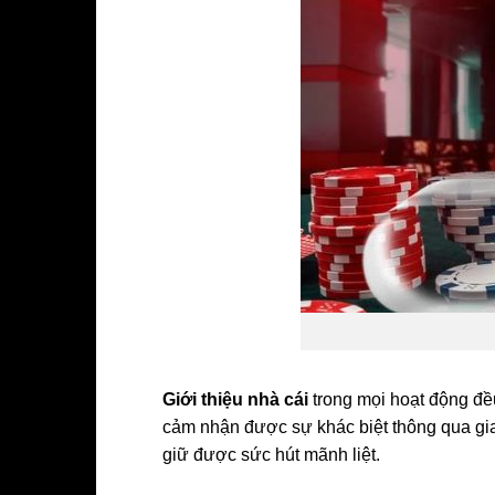
Giới thiệu nhà cái
trong mọi hoạt động đều
cảm nhận được sự khác biệt thông qua giao
giữ được sức hút mãnh liệt.