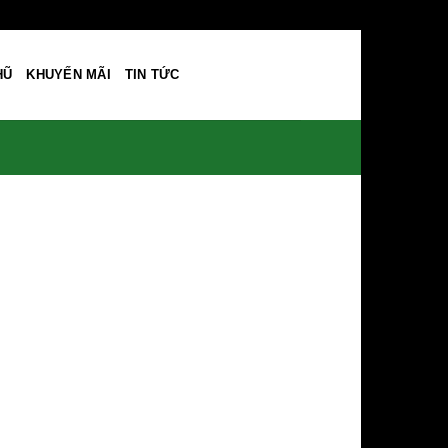
HŨ
KHUYẾN MÃI
TIN TỨC