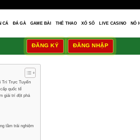
N CÁ
ĐÁ GÀ
GAME BÀI
THỂ THAO
XỔ SỐ
LIVE CASINO
NỔ 
ĐĂNG KÝ
ĐĂNG NHẬP
 Trí Trực Tuyến
 cấp quốc tế
 giải trí đột phá
ng tầm trải nghiệm