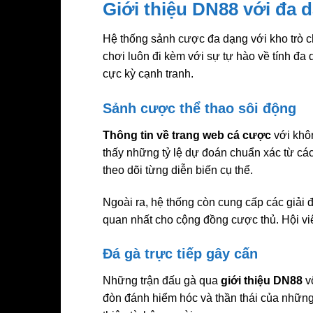
Giới thiệu DN88 với đa d
Hệ thống sảnh cược đa dạng với kho trò ch
chơi luôn đi kèm với sự tự hào về tính đa 
cực kỳ cạnh tranh.
Sảnh cược thể thao sôi động
Thông tin về trang web cá cược
với khô
thấy những tỷ lệ dự đoán chuẩn xác từ các
theo dõi từng diễn biến cụ thể.
Ngoài ra, hệ thống còn cung cấp các giải đ
quan nhất cho cộng đồng cược thủ. Hội vi
Đá gà trực tiếp gây cấn
Những trận đấu gà qua
giới thiệu DN88
vô
đòn đánh hiểm hóc và thần thái của những