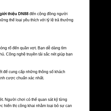
giới thiệu DN88
đến cộng đồng người
ững thể loại yêu thích với tỷ lệ trả thưởng
bóng rổ đến quần vợt. Bạn dễ dàng tìm
ú. Công nghệ truyền tải sắc nét giúp bạn
tiết để cung cấp những thông số khách
định cược chuẩn xác nhất.
t. Người chơi có thể quan sát kỹ từng
c hiển thị công khai nhằm loại bỏ sự can