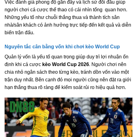
Việc đánh giá phong độ gần đây và lịch sử đối đầu giúp
người chơi cá cược thể thao có cái nhìn tổng quan hơn.
Những yếu tố như chuỗi thắng thua và thành tích sân
nhà/sân khách có ảnh hưởng trực tiếp đến kết quả và diễn
biến trận đấu.
Nguyên tắc cân bằng vốn khi chơi kèo World Cup
Quản lý vốn là yếu tố quan trọng giúp duy trì lợi nhuận ổn
định khi cá cược
kèo World Cup 2026
. Người chơi nên
chia nhỏ ngân sách theo từng kèo, tránh dồn vốn vào một
trận duy nhất. Bên cạnh đó mọi người cũng nên đặt ra giới
hạn thắng thua rõ ràng để kiểm soát rủi ro hiệu quả hơn.