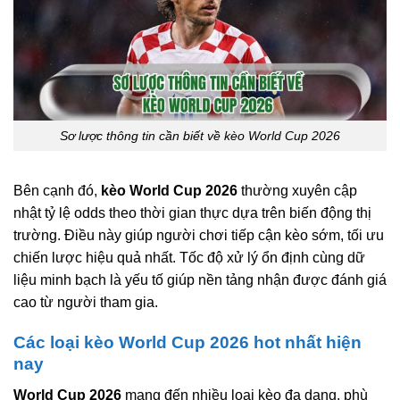
Sơ lược thông tin cần biết về kèo World Cup 2026
Bên cạnh đó,
kèo World Cup 2026
thường xuyên cập
nhật tỷ lệ odds theo thời gian thực dựa trên biến động thị
trường. Điều này giúp người chơi tiếp cận kèo sớm, tối ưu
chiến lược hiệu quả nhất. Tốc độ xử lý ổn định cùng dữ
liệu minh bạch là yếu tố giúp nền tảng nhận được đánh giá
cao từ người tham gia.
Các loại kèo World Cup 2026 hot nhất hiện
nay
World Cup 2026
mang đến nhiều loại kèo đa dạng, phù