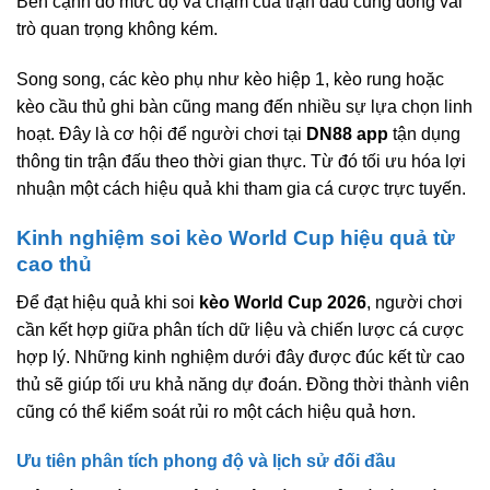
Bên cạnh đó mức độ va chạm của trận đấu cũng đóng vai
trò quan trọng không kém.
Song song, các kèo phụ như kèo hiệp 1, kèo rung hoặc
kèo cầu thủ ghi bàn cũng mang đến nhiều sự lựa chọn linh
hoạt. Đây là cơ hội để người chơi tại
DN88 app
tận dụng
thông tin trận đấu theo thời gian thực. Từ đó tối ưu hóa lợi
nhuận một cách hiệu quả khi tham gia cá cược trực tuyến.
Kinh nghiệm soi kèo World Cup hiệu quả từ
cao thủ
Để đạt hiệu quả khi soi
kèo World Cup 2026
, người chơi
cần kết hợp giữa phân tích dữ liệu và chiến lược cá cược
hợp lý. Những kinh nghiệm dưới đây được đúc kết từ cao
thủ sẽ giúp tối ưu khả năng dự đoán. Đồng thời thành viên
cũng có thể kiểm soát rủi ro một cách hiệu quả hơn.
Ưu tiên phân tích phong độ và lịch sử đối đầu