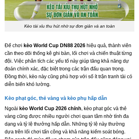
Kèo tài xỉu thu hút nhờ sự đơn giản và an toàn
Để chơi
kèo World Cup DN88 2026
hiệu quả, thành viên
cần theo dõi thống kê ghi bàn, lối chơi và chiến thuật từng
đội. Việc phân tích các yếu tố này giúp tăng khả năng dự
đoán chính xác, đặc biệt trong các trận đấu quan trọng.
Đồng thời, kèo này cũng phù hợp với số ít trận tranh tài có
diễn biến khó lường.
Kèo phạt góc, thẻ vàng và kèo phụ hấp dẫn
Ngoài
kèo World Cup 2026 chính
, kèo phạt góc và thẻ
vàng cũng được nhiều người chơi quan tâm nhờ tính đa
dạng và tỷ lệ thưởng hấp dẫn. Những tỷ lệ này thường
dựa trên lối chơi tấn công và khả năng kiểm soát bóng.