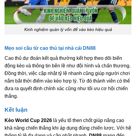
Kinh nghiệm quản lý vốn để vào kèo hiệu quả
Mẹo soi cầu từ cao thủ tại nhà cái DN88
Cao thủ dự đoán kết quả thường kết hợp theo dõi biến
động kèo và thông tin bên lề như đội hình và chấn thương.
Đồng thời, việc cập nhật tỷ lệ nhanh cũng giúp người chơi
nắm bắt thời điểm vào kèo hợp lý. Từ đó thành viên có thể
đưa ra quyết định chính xác cũng như tối ưu cơ hội chiến
thắng.
Kết luận
Kèo World Cup 2026
là yếu tố then chốt giúp nâng cao
khả năng chiến thắng khi áp dụng đúng chiến lược. Với hệ
thống tỷ lệ đa dạng và cập nhật nhanh,
DN88
mang đến