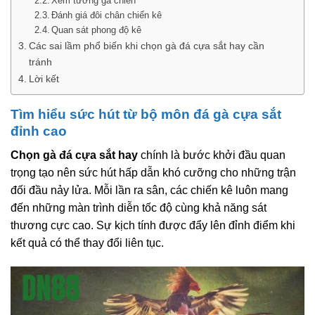
Xem tướng gà chiến
Đánh giá đôi chân chiến kê
Quan sát phong độ kê
Các sai lầm phổ biến khi chọn gà đá cựa sắt hay cần
tránh
Lời kết
Tìm hiểu sức hút từ bộ môn đá gà cựa sắt
đỉnh cao
Chọn gà đá cựa sắt hay
chính là bước khởi đầu quan
trọng tạo nên sức hút hấp dẫn khó cưỡng cho những trận
đối đầu nảy lửa. Mỗi lần ra sân, các chiến kê luôn mang
đến những màn trình diễn tốc độ cùng khả năng sát
thương cực cao. Sự kịch tính được đẩy lên đỉnh điểm khi
kết quả có thể thay đổi liên tục.