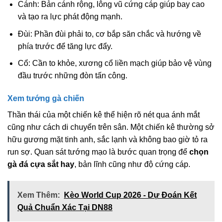
Cánh: Bản cánh rộng, lông vũ cứng cáp giúp bay cao
và tạo ra lực phát động mạnh.
Đùi: Phần đùi phải to, cơ bắp săn chắc và hướng về
phía trước để tăng lực đẩy.
Cổ: Cần to khỏe, xương cổ liền mạch giúp bảo vệ vùng
đầu trước những đòn tấn công.
Xem tướng gà chiến
Thần thái của một chiến kê thể hiện rõ nét qua ánh mắt
cũng như cách di chuyển trên sân. Một chiến kê thường sở
hữu gương mặt tinh anh, sắc lạnh và không bao giờ tỏ ra
run sợ. Quan sát tướng mạo là bước quan trọng để
chọn
gà đá cựa sắt hay
, bản lĩnh cũng như độ cứng cáp.
Xem Thêm:
Kèo World Cup 2026 - Dự Đoán Kết
Quả Chuẩn Xác Tại DN88