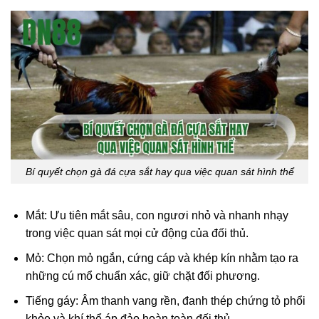
Bí quyết chọn gà đá cựa sắt hay qua việc quan sát hình thể
Mắt: Ưu tiên mắt sâu, con ngươi nhỏ và nhanh nhạy
trong việc quan sát mọi cử động của đối thủ.
Mỏ: Chọn mỏ ngắn, cứng cáp và khép kín nhằm tạo ra
những cú mổ chuẩn xác, giữ chặt đối phương.
Tiếng gáy: Âm thanh vang rền, đanh thép chứng tỏ phổi
khỏe và khí thể áp đảo hoàn toàn đối thủ.