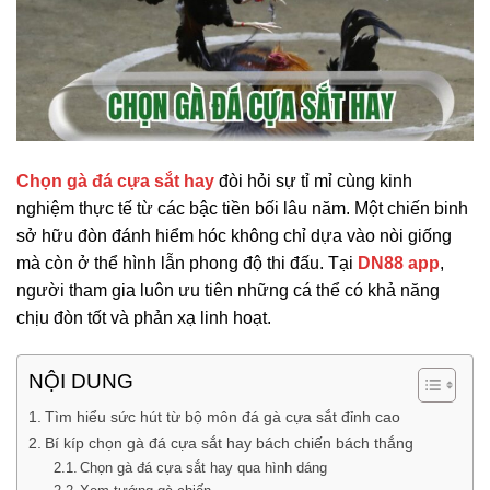
Chọn gà đá cựa sắt hay
đòi hỏi sự tỉ mỉ cùng kinh
nghiệm thực tế từ các bậc tiền bối lâu năm. Một chiến binh
sở hữu đòn đánh hiểm hóc không chỉ dựa vào nòi giống
mà còn ở thể hình lẫn phong độ thi đấu. Tại
DN88 app
,
người tham gia luôn ưu tiên những cá thể có khả năng
chịu đòn tốt và phản xạ linh hoạt.
NỘI DUNG
Tìm hiểu sức hút từ bộ môn đá gà cựa sắt đỉnh cao
Bí kíp chọn gà đá cựa sắt hay bách chiến bách thắng
Chọn gà đá cựa sắt hay qua hình dáng