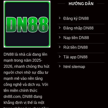
DN88
Cao
HƯỚNG DẪN
Cập
Thủ
Nhật
Thường
Xuyên
Đăng ký DN88
Đăng nhập DN88
Nạp tiền DN88
Rút tiền DN88
DN88
là nhà cái đang lên
Tải app DN88
mạnh trong năm 2025-
2026, nhanh chóng thu hút
html sitemap
người chơi nhờ sự đầu tư
mạnh mẽ vào nền tảng
công nghệ và dịch vụ. Với
tên miền chính thức
dn88.com, DN88 đang
khẳng định vị thế là một