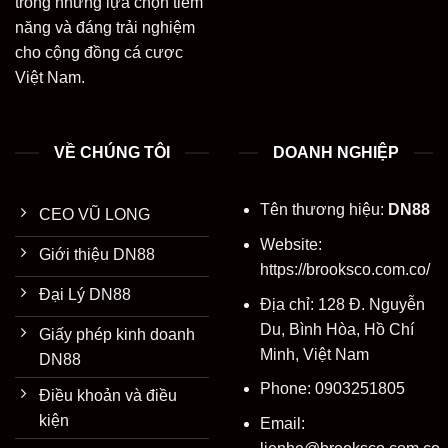
trong những lựa chọn tiềm
năng và đáng trải nghiệm
cho cộng đồng cá cược
Việt Nam.
VỀ CHÚNG TÔI
DOANH NGHIỆP
Tên thương hiệu:
DN88
CEO VŨ LONG
Website:
Giới thiệu DN88
https://brooksco.com.co/
Đại Lý DN88
Địa chỉ: 128 Đ. Nguyễn
Du, Bình Hòa, Hồ Chí
Giấy phép kinh doanh
Minh, Việt Nam
DN88
Phone: 0903251805
Điều khoản và điều
kiện
Email: