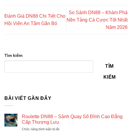
So Sánh DN88 – Khám Phá
Đánh Giá DN88 Chi Tiết Cho
Nền Tảng Cá Cược Tốt Nhất
Hội Viên An Tâm Gắn Bó
Năm 2026
Tìm kiếm
TÌM
KIẾM
BÀI VIẾT GẦN ĐÂY
Roulette DN88 – Sảnh Quay Số Đỉnh Cao Đẳng
Cấp Thượng Lưu
ở
Chức năng bình luận bị tắt