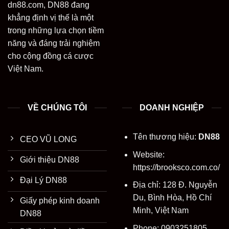
dn88.com, DN88 đang
khẳng định vị thế là một
trong những lựa chọn tiềm
năng và đáng trải nghiệm
cho cộng đồng cá cược
Việt Nam.
VỀ CHÚNG TÔI
DOANH NGHIỆP
Tên thương hiệu:
DN88
CEO VŨ LONG
Website:
Giới thiệu DN88
https://brooksco.com.co/
Đại Lý DN88
Địa chỉ: 128 Đ. Nguyễn
Du, Bình Hòa, Hồ Chí
Giấy phép kinh doanh
Minh, Việt Nam
DN88
Phone: 0903251805