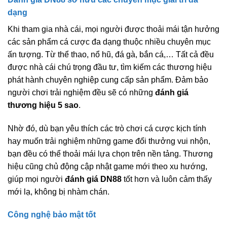
dạng
Khi tham gia nhà cái, mọi người được thoải mái tận hưởng
các sản phẩm cá cược đa dạng thuộc nhiều chuyên mục
ấn tượng. Từ thể thao, nổ hũ, đá gà, bắn cá,… Tất cả đều
được nhà cái chú trọng đầu tư, tìm kiếm các thương hiệu
phát hành chuyên nghiệp cung cấp sản phẩm. Đảm bảo
người chơi trải nghiệm đều sẽ có những
đánh giá
thương hiệu 5 sao
.
Nhờ đó, dù bạn yêu thích các trò chơi cá cược kịch tính
hay muốn trải nghiệm những game đổi thưởng vui nhộn,
bạn đều có thể thoải mái lựa chọn trên nền tảng. Thương
hiệu cũng chủ động cập nhật game mới theo xu hướng,
giúp mọi người
đánh giá DN88
tốt hơn và luôn cảm thấy
mới lạ, không bị nhàm chán.
Công nghệ bảo mật tốt