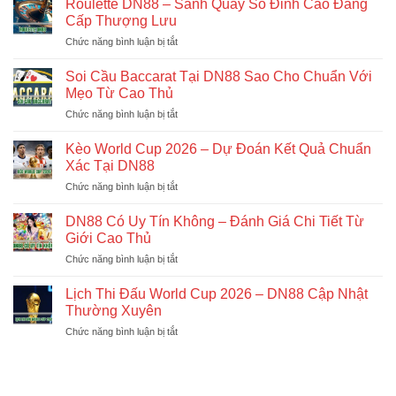
Roulette DN88 – Sảnh Quay Số Đỉnh Cao Đẳng
Cấp Thượng Lưu
ở
Chức năng bình luận bị tắt
Roulette
DN88
Soi Cầu Baccarat Tại DN88 Sao Cho Chuẩn Với
–
Mẹo Từ Cao Thủ
Sảnh
ở
Chức năng bình luận bị tắt
Quay
Soi
Số
Cầu
Đỉnh
Kèo World Cup 2026 – Dự Đoán Kết Quả Chuẩn
Baccarat
Cao
Xác Tại DN88
Tại
Đẳng
ở
Chức năng bình luận bị tắt
DN88
Cấp
Kèo
Sao
Thượng
World
Cho
DN88 Có Uy Tín Không – Đánh Giá Chi Tiết Từ
Lưu
Cup
Chuẩn
Giới Cao Thủ
2026
Với
ở
Chức năng bình luận bị tắt
–
Mẹo
DN88
Dự
Từ
Có
Đoán
Lịch Thi Đấu World Cup 2026 – DN88 Cập Nhật
Cao
Uy
Kết
Thường Xuyên
Thủ
Tín
Quả
ở
Chức năng bình luận bị tắt
Không
Chuẩn
Lịch
–
Xác
Thi
Đánh
Tại
Đấu
Giá
DN88
World
Chi