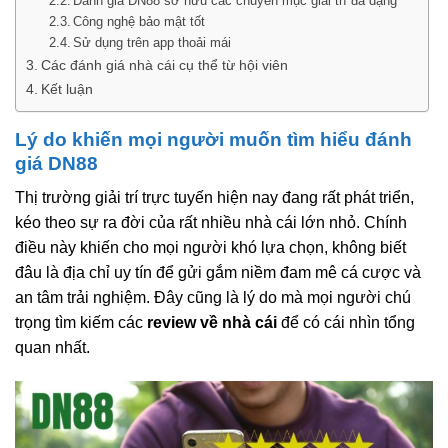
Đánh giá DN88 sở hữu các chuyên mục giải trí đa dạng
Công nghệ bảo mật tốt
Sử dụng trên app thoải mái
Các đánh giá nhà cái cụ thể từ hội viên
Kết luận
Lý do khiến mọi người muốn tìm hiểu đánh
giá DN88
Thị trường giải trí trực tuyến hiện nay đang rất phát triển,
kéo theo sự ra đời của rất nhiều nhà cái lớn nhỏ. Chính
điều này khiến cho mọi người khó lựa chọn, không biết
đâu là địa chỉ uy tín để gửi gắm niềm đam mê cá cược và
an tâm trải nghiệm. Đây cũng là lý do mà mọi người chú
trọng tìm kiếm các
review về nhà cái
để có cái nhìn tổng
quan nhất.